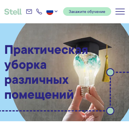
Закажите обучение
Koolitus- ja
kompetentsikeskus
Практическая
уборка
различных
помещений