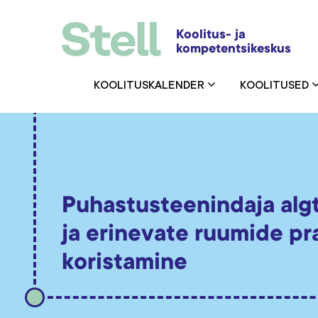
Koolitus- ja
kompetentsikeskus
KOOLITUSKALENDER
KOOLITUSED
Puhastusteenindaja al
ja erinevate ruumide pra
koristamine