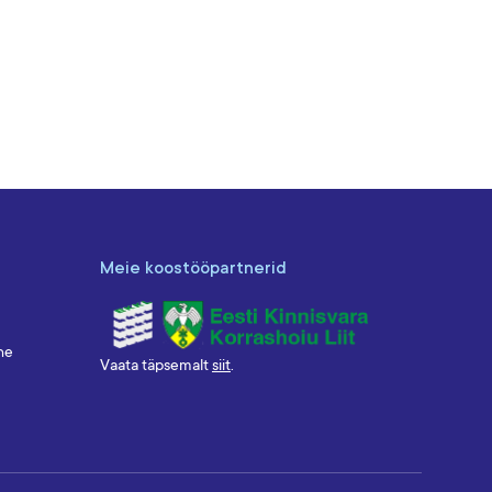
Meie koostööpartnerid
ne
Vaata täpsemalt
siit
.