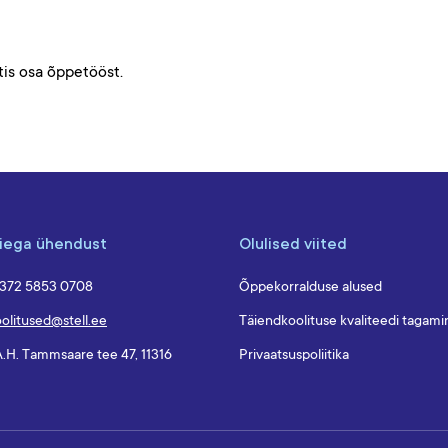
tis osa õppetööst.
iega ühendust
Olulised viited
+372 5853 0708
Õppekorralduse alused
olitused@stell.ee
Täiendkoolituse kvaliteedi tagami
A.H. Tammsaare tee 47, 11316
Privaatsuspoliitika