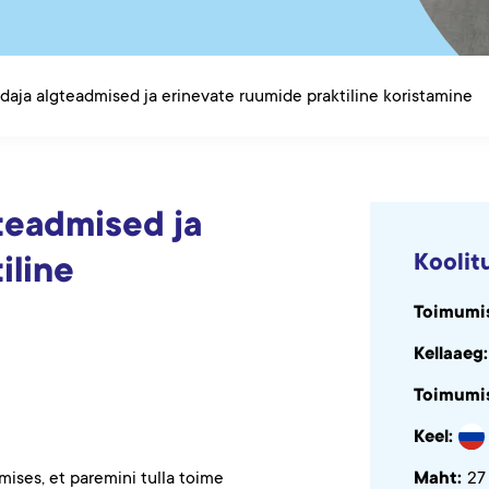
aja algteadmised ja erinevate ruumide praktiline koristamine
teadmised ja
Koolit
iline
Toimumi
Kellaaeg:
Toimumi
Keel:
Maht:
ises, et paremini tulla toime
27