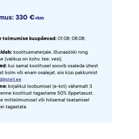
mus: 330 €
+km
e toimumise kuupäevad:
01.08; 08.08;
aldab:
koolitusmaterjale, lõunasööki ning
 (valikus on kohv, tee, vesi).
ed:
kui samal koolitusel soovib osaleda ühest
st kolm või enam osalejat, siis küsi pakkumist
d@stell.ee
ne:
kirjalikul loobumisel (e-kiri) vähemalt 3
enne koolitust tagastame 50% õppetasust.
le mitteilmumisel või hilisemal teatamisel
ei tagastata.