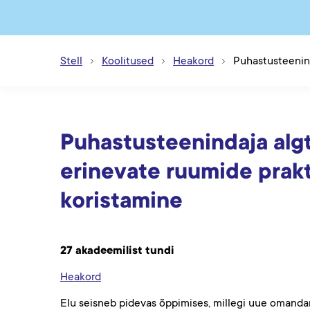
Stell
Koolitused
Heakord
Puhastusteenind
Puhastusteenindaja alg
erinevate ruumide prakt
koristamine
27 akadeemilist tundi
Heakord
Elu seisneb pidevas õppimises, millegi uue omandam