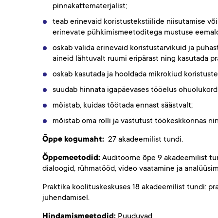
pinnakattematerjalist;
teab erinevaid koristustekstiilide niisutamise võ
erinevate pühkimismeetoditega mustuse eemal
oskab valida erinevaid koristustarvikuid ja puhas
aineid lähtuvalt ruumi eripärast ning kasutada pr
oskab kasutada ja hooldada mikrokiud koristustek
suudab hinnata igapäevases tööelus ohuolukordi 
mõistab, kuidas töötada ennast säästvalt;
mõistab oma rolli ja vastutust töökeskkonnas nin
Õppe kogumaht:
27 akadeemilist tundi.
Õppemeetodid:
Auditoorne õpe 9 akadeemilist tund
dialoogid, rühmatööd, video vaatamine ja analüüsim
Praktika koolituskeskuses 18 akadeemilist tundi: pr
juhendamisel.
Hindamismeetodid:
Puuduvad.