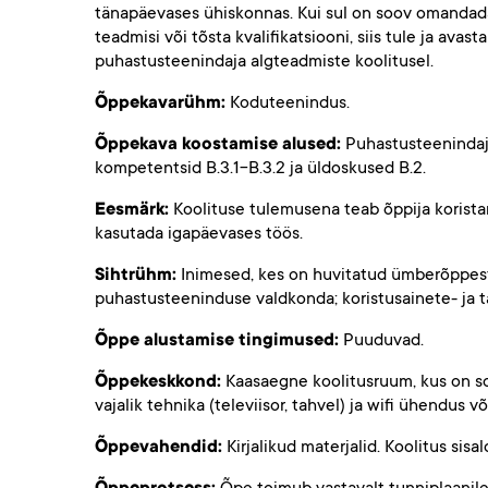
tänapäevases ühiskonnas. Kui sul on soov omandada 
teadmisi või tõsta kvalifikatsiooni, siis tule ja avas
puhastusteenindaja algteadmiste koolitusel.
Õppekavarühm:
Koduteenindus.
Õppekava koostamise alused:
Puhastusteenindaj
kompetentsid B.3.1-B.3.2 ja üldoskused B.2.
Eesmärk:
Koolituse tulemusena teab õppija korista
kasutada igapäevases töös.
Sihtrühm:
Inimesed, kes on huvitatud ümberõppest
puhastusteeninduse valdkonda; koristusainete- ja t
Õppe alustamise tingimused:
Puuduvad.
Õppekeskkond:
Kaasaegne koolitusruum, kus on sob
vajalik tehnika (televiisor, tahvel) ja wifi ühendus
Õppevahendid:
Kirjalikud materjalid. Koolitus si
Õppeprotsess: