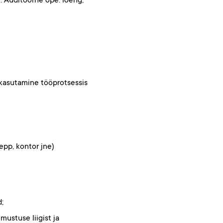
. Auditoorne õpe: loeng,
e kasutamine tööprotsessis
epp, kontor jne)
;
ustuse liigist ja