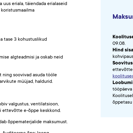
uus eriala, täiendada erialaseid
ta koristusmaailma
Maksu
Koolitus
a tase 3 kohustuslikud
09.08.
Hind sis
kohvipause
mise algteadmisi ja oskab neid
Soovitus
ettevõtte
 ning soovivad asuda tööle
koolituse
arvikute müüjad, haldurid.
Loobumi
tööpäeva 
Koolituse
õppetasu 
iv valgustus, ventilatsioon,
 või ettevõtte e-õppe keskkond.
saldab õppematerjalide maksumust.