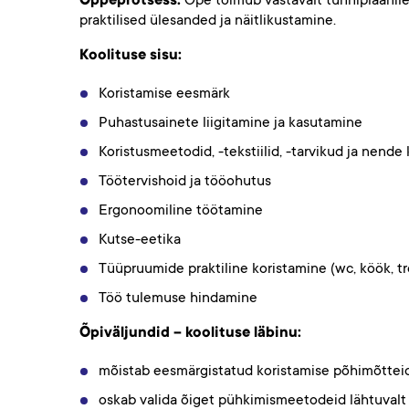
Õpe toimub vastavalt tunniplaanile
praktilised ülesanded ja näitlikustamine.
Koolituse sisu:
Koristamise eesmärk
Puhastusainete liigitamine ja kasutamine
Koristusmeetodid, -tekstiilid, -tarvikud ja nend
Töötervishoid ja tööohutus
Ergonoomiline töötamine
Kutse-eetika
Tüüpruumide praktiline koristamine (wc, köök, tr
Töö tulemuse hindamine
Õpiväljundid – koolituse läbinu:
mõistab eesmärgistatud koristamise põhimõtteid
oskab valida õiget pühkimismeetodeid lähtuvalt m