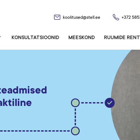
koolitused@stell.ee
+372 585
KONSULTATSIOONID
MEESKOND
RUUMIDE RENT
gteadmised
ktiline