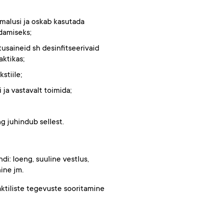
imalusi ja oskab kasutada
damiseks;
tusaineid sh desinfitseerivaid
aktikas;
stiile;
ja vastavalt toimida;
g juhindub sellest.
i: loeng, suuline vestlus,
ine jm.
aktiliste tegevuste sooritamine