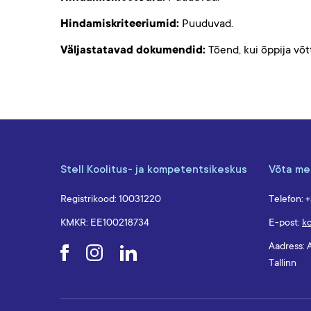
Hindamiskriteeriumid:
Puuduvad.
Väljastatavad dokumendid:
Tõend, kui õppija võt
Stell Koolitus- ja kompetentsikeskus
Võta me
Registrikood: 10031220
Telefon: 
KMKR: EE100218734
E-post:
ko
Aadress: 
Tallinn