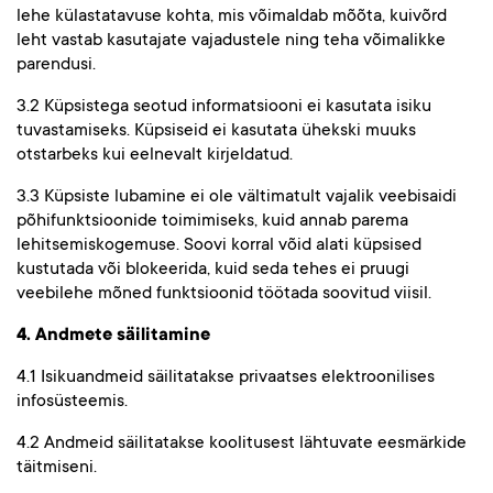
lehe külastatavuse kohta, mis võimaldab mõõta, kuivõrd
leht vastab kasutajate vajadustele ning teha võimalikke
parendusi.
3.2 Küpsistega seotud informatsiooni ei kasutata isiku
tuvastamiseks. Küpsiseid ei kasutata ühekski muuks
otstarbeks kui eelnevalt kirjeldatud.
3.3 Küpsiste lubamine ei ole vältimatult vajalik veebisaidi
põhifunktsioonide toimimiseks, kuid annab parema
lehitsemiskogemuse. Soovi korral võid alati küpsised
kustutada või blokeerida, kuid seda tehes ei pruugi
veebilehe mõned funktsioonid töötada soovitud viisil.
4. Andmete säilitamine
4.1 Isikuandmeid säilitatakse privaatses elektroonilises
infosüsteemis.
4.2 Andmeid säilitatakse koolitusest lähtuvate eesmärkide
täitmiseni.