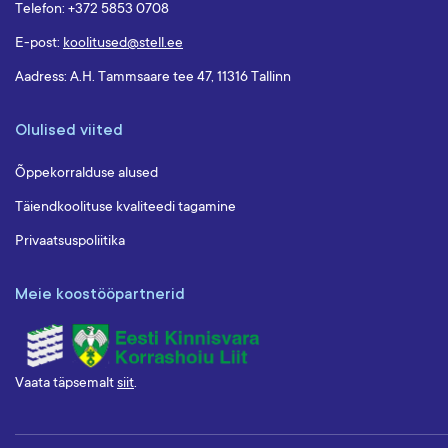
Telefon: +372 5853 0708
E-post:
koolitused@stell.ee
Aadress: A.H. Tammsaare tee 47, 11316 Tallinn
Olulised viited
Õppekorralduse alused
Täiendkoolituse kvaliteedi tagamine
Privaatsuspoliitika
Meie koostööpartnerid
Vaata täpsemalt
siit
.