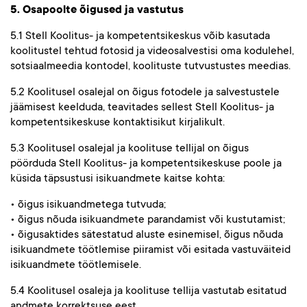
5. Osapoolte õigused ja vastutus
5.1 Stell Koolitus- ja kompetentsikeskus võib kasutada
koolitustel tehtud fotosid ja videosalvestisi oma kodulehel,
sotsiaalmeedia kontodel, koolituste tutvustustes meedias.
5.2 Koolitusel osalejal on õigus fotodele ja salvestustele
jäämisest keelduda, teavitades sellest Stell Koolitus- ja
kompetentsikeskuse kontaktisikut kirjalikult.
5.3 Koolitusel osalejal ja koolituse tellijal on õigus
pöörduda Stell Koolitus- ja kompetentsikeskuse poole ja
küsida täpsustusi isikuandmete kaitse kohta:
• õigus isikuandmetega tutvuda;
• õigus nõuda isikuandmete parandamist või kustutamist;
• õigusaktides sätestatud aluste esinemisel, õigus nõuda
isikuandmete töötlemise piiramist või esitada vastuväiteid
isikuandmete töötlemisele.
5.4 Koolitusel osaleja ja koolituse tellija vastutab esitatud
andmete korrektsuse eest.