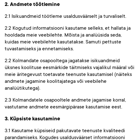
2. Andmete töötlemine
2.1 Isikuandmeid töötleme usaldusväärselt ja turvaliselt.
2.2 Kogutud informatsiooni kasutame selleks, et hallata ja
hooldada meie veebilehte. Mõista ja analüüsida seda,
kuidas meie veebilehte kasutatakse. Samuti pettuste
tuvastamiseks ja ennetamiseks.
2.2 Kolmandate osapooltega jagatakse isikuandmeid
üksnes koolituse eesmärkide täitmiseks vajalikul määral või
meie äritegevust toetavate teenuste kasutamisel (näiteks
andmete jagamine koolitajatega või veebilehe
analüütikutega).
2.3 Kolmandatele osapooltele andmete jagamise korral,
vastutame andmete eesmärgipärase kasutamise eest.
3. Küpsiste kasutamine
3.1 Kasutame küpsiseid pakutavate teenuste kvaliteedi
parandamiseks. Kogudes usaldusväärset informatsiooni