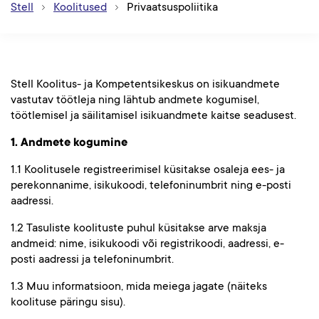
Stell
Koolitused
Privaatsuspoliitika
Stell Koolitus- ja Kompetentsikeskus on isikuandmete
vastutav töötleja ning lähtub andmete kogumisel,
töötlemisel ja säilitamisel isikuandmete kaitse seadusest.
1. Andmete kogumine
1.1 Koolitusele registreerimisel küsitakse osaleja ees- ja
perekonnanime, isikukoodi, telefoninumbrit ning e-posti
aadressi.
1.2 Tasuliste koolituste puhul küsitakse arve maksja
andmeid: nime, isikukoodi või registrikoodi, aadressi, e-
posti aadressi ja telefoninumbrit.
1.3 Muu informatsioon, mida meiega jagate (näiteks
koolituse päringu sisu).