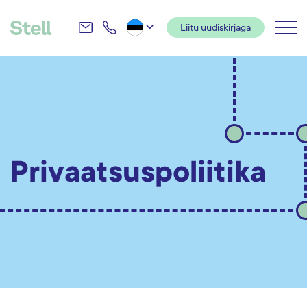
Liitu uudiskirjaga
Koolitus- ja
kompetentsikeskus
Privaatsuspoliitika