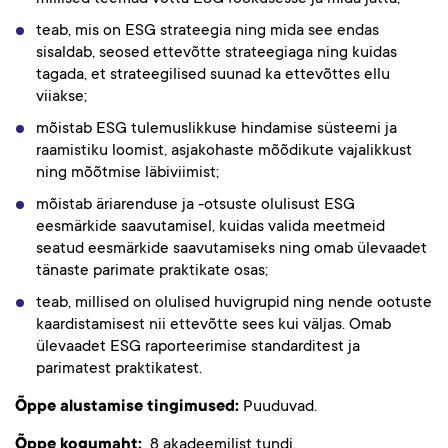
teab, mis on ESG strateegia ning mida see endas
sisaldab, seosed ettevõtte strateegiaga ning kuidas
tagada, et strateegilised suunad ka ettevõttes ellu
viiakse;
mõistab ESG tulemuslikkuse hindamise süsteemi ja
raamistiku loomist, asjakohaste mõõdikute vajalikkust
ning mõõtmise läbiviimist;
mõistab äriarenduse ja -otsuste olulisust ESG
eesmärkide saavutamisel, kuidas valida meetmeid
seatud eesmärkide saavutamiseks ning omab ülevaadet
tänaste parimate praktikate osas;
teab, millised on olulised huvigrupid ning nende ootuste
kaardistamisest nii ettevõtte sees kui väljas. Omab
ülevaadet ESG raporteerimise standarditest ja
parimatest praktikatest.
Õppe alustamise tingimused:
Puuduvad.
Õppe kogumaht:
8 akadeemilist tundi.