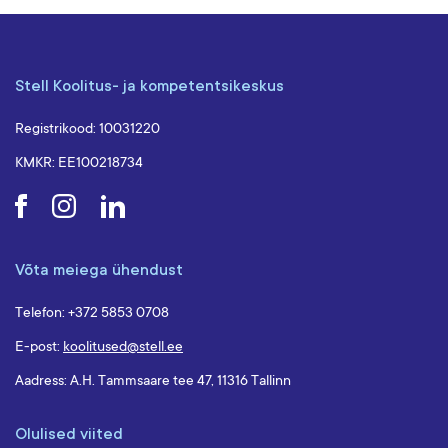
Stell Koolitus- ja kompetentsikeskus
Registrikood: 10031220
KMKR: EE100218734
Võta meiega ühendust
Telefon: +372 5853 0708
E-post:
koolitused@stell.ee
Aadress: A.H. Tammsaare tee 47, 11316 Tallinn
Olulised viited