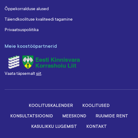
Õppekorralduse alused
Täiendkoolituse kvaliteedi tagamine
Privaatsuspoliitika
Meie koostööpartnerid
Vaata täpsemalt
siit
.
KOOLITUSKALENDER
KOOLITUSED
KONSULTATSIOONID
MEESKOND
RUUMIDE RENT
KASULIKKU LUGEMIST
KONTAKT