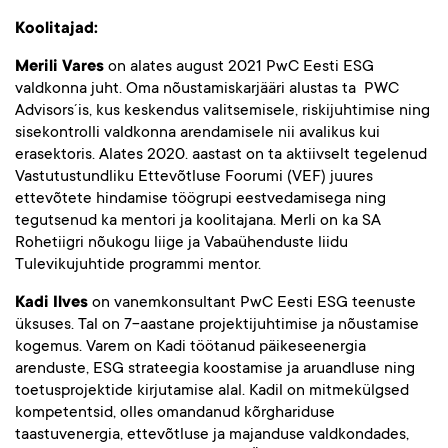
Koolitajad:
Merili Vares
on alates august 2021 PwC Eesti ESG
valdkonna juht. Oma nõustamiskarjääri alustas ta PWC
Advisors´is, kus keskendus valitsemisele, riskijuhtimise ning
sisekontrolli valdkonna arendamisele nii avalikus kui
erasektoris. Alates 2020. aastast on ta aktiivselt tegelenud
Vastutustundliku Ettevõtluse Foorumi (VEF) juures
ettevõtete hindamise töögrupi eestvedamisega ning
tegutsenud ka mentori ja koolitajana. Merli on ka SA
Rohetiigri nõukogu liige ja Vabaühenduste liidu
Tulevikujuhtide programmi mentor.
Kadi Ilves
on vanemkonsultant PwC Eesti ESG teenuste
üksuses. Tal on 7-aastane projektijuhtimise ja nõustamise
kogemus. Varem on Kadi töötanud päikeseenergia
arenduste, ESG strateegia koostamise ja aruandluse ning
toetusprojektide kirjutamise alal. Kadil on mitmekülgsed
kompetentsid, olles omandanud kõrghariduse
taastuvenergia, ettevõtluse ja majanduse valdkondades,