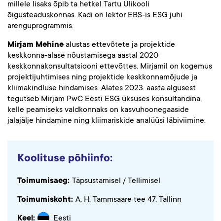
millele lisaks õpib ta hetkel Tartu Ülikooli
õigusteaduskonnas. Kadi on lektor EBS-is ESG juhi
arenguprogrammis.
Mirjam Mehine
alustas ettevõtete ja projektide
keskkonna-alase nõustamisega aastal 2020
keskkonnakonsultatsiooni ettevõttes. Mirjamil on kogemus
projektijuhtimises ning projektide keskkonnamõjude ja
kliimakindluse hindamises. Alates 2023. aasta algusest
tegutseb Mirjam PwC Eesti ESG üksuses konsultandina,
kelle peamiseks valdkonnaks on kasvuhoonegaaside
jalajälje hindamine ning kliimariskide analüüsi läbiviimine.
Koolituse põhiinfo:
Toimumisaeg:
Täpsustamisel / Tellimisel
Toimumiskoht:
A. H. Tammsaare tee 47, Tallinn
Keel:
Eesti