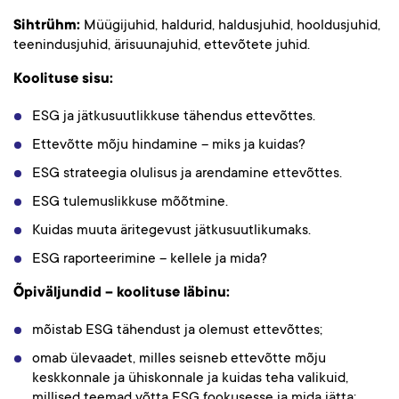
Sihtrühm:
Müügijuhid, haldurid, haldusjuhid, hooldusjuhid,
teenindusjuhid, ärisuunajuhid, ettevõtete juhid.
Koolituse sisu:
ESG ja jätkusuutlikkuse tähendus ettevõttes.
Ettevõtte mõju hindamine – miks ja kuidas?
ESG strateegia olulisus ja arendamine ettevõttes.
ESG tulemuslikkuse mõõtmine.
Kuidas muuta äritegevust jätkusuutlikumaks.
ESG raporteerimine – kellele ja mida?
Õpiväljundid – koolituse läbinu:
mõistab ESG tähendust ja olemust ettevõttes;
omab ülevaadet, milles seisneb ettevõtte mõju
keskkonnale ja ühiskonnale ja kuidas teha valikuid,
millised teemad võtta ESG fookusesse ja mida jätta;