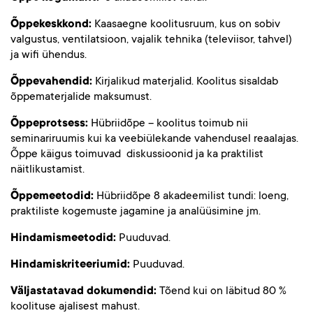
Õppekeskkond:
Kaasaegne koolitusruum, kus on sobiv
valgustus, ventilatsioon, vajalik tehnika (televiisor, tahvel)
ja wifi ühendus.
Õppevahendid:
Kirjalikud materjalid. Koolitus sisaldab
õppematerjalide maksumust.
Õppeprotsess
:
Hübriidõpe – koolitus toimub nii
seminariruumis kui ka veebiülekande vahendusel reaalajas.
Õppe käigus toimuvad diskussioonid ja ka praktilist
näitlikustamist.
Õppemeetodid:
Hübriidõpe 8 akadeemilist tundi: loeng,
praktiliste kogemuste jagamine ja analüüsimine jm.
Hindamismeetodid:
Puuduvad.
Hindamiskriteeriumid:
Puuduvad.
Väljastatavad dokumendid:
Tõend kui on läbitud 80 %
koolituse ajalisest mahust.