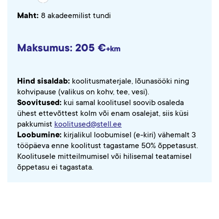
Maht:
8 akadeemilist tundi
Maksumus: 205 €
+km
Hind sisaldab:
koolitusmaterjale, lõunasööki ning
kohvipause (valikus on kohv, tee, vesi).
Soovitused:
kui samal koolitusel soovib osaleda
ühest ettevõttest kolm või enam osalejat, siis küsi
pakkumist
koolitused@stell.ee
Loobumine:
kirjalikul loobumisel (e-kiri) vähemalt 3
tööpäeva enne koolitust tagastame 50% õppetasust.
Koolitusele mitteilmumisel või hilisemal teatamisel
õppetasu ei tagastata.