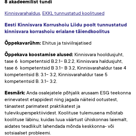
8 akadeemilist tundi
Kinnisvarahaldus
,
EKKL tunnustatud koolitused
Eesti Kinnisvara Korrushoiu Liidu poolt tunnustatud
kinnisvara korrashoiu erialane täiendkoolitus
Õppekavarühm:
Ehitus ja tsiviilrajatised
Õppekava koostamise alused:
Kinnisvara hooldusjuht,
tase 6 kompetentsid B.2.1- B.2.2, Kinnisvara haldusjuht,
tase 6 kompetentsid B 3.1- B 3.2, Kinnisvarahaldur tase 4
kompetentsid B. 3.1- 3.2, Kinnisvarahaldur tase 5
kompetentsid B. 3.1- 3.2.
Eesmärk:
Anda osalejatele põhjalik arusaam ESG teekonna
erinevatest etappidest ning jagada näiteid ootustest,
tänastest parimatest praktikatest ja
tulevikuperspektiividest. Koolituse tulemusena mõistab
koolituse läbinu, kuidas luua väärtust ühiskonnas laiemalt,
aidates teadlikult lahendada mõnda keskkonna- või
sotsiaalset probleemi.