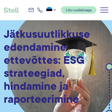
Liitu uudiskirjaga
Koolitus- ja
kompetentsikeskus
Jätkusuutlikkuse
edendamine
ettevõttes: ESG
strateegiad,
hindamine ja
raporteerimine